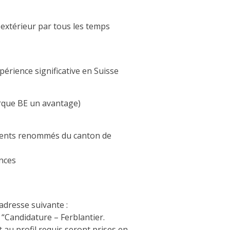
extérieur par tous les temps
périence significative en Suisse
orque BE un avantage)
clients renommés du canton de
nces
’adresse suivante :
 “Candidature – Ferblantier.
 au profil requis seront prises en