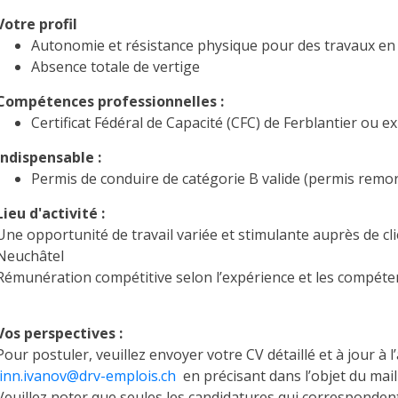
Votre profil
Autonomie et résistance physique pour des travaux en 
Absence totale de vertige
Compétences professionnelles :
Certificat Fédéral de Capacité (CFC) de Ferblantier ou ex
Indispensable :
Permis de conduire de catégorie B valide (permis rem
Lieu d'activité :
Une opportunité de travail variée et stimulante auprès de 
Neuchâtel
Rémunération compétitive selon l’expérience et les compéte
Vos perspectives :
Pour postuler, veuillez envoyer votre CV détaillé et à jour à l
linn.ivanov@drv-emplois.ch
en précisant dans l’objet du mail
Veuillez noter que seules les candidatures qui correspondent